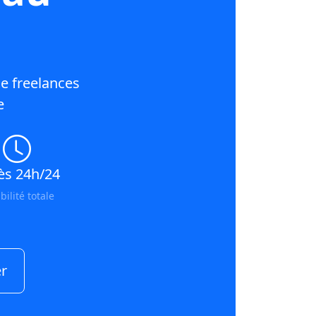
e freelances
e
ès 24h/24
ibilité totale
r