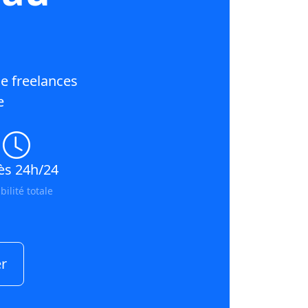
e freelances
e
ès 24h/24
ibilité totale
r